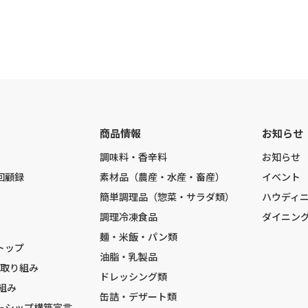
商品情報
お知らせ
調味料・香辛料
お知らせ
回顧録
素材品（農産・水産・畜産）
イベント
簡単調理品（惣菜・サラダ類）
ハウディ
調理冷凍食品
ダイニン
麺・米飯・パン類
トップ
油脂・乳製品
の取り組み
ドレッシング類
組み
缶詰・デザート類
ーシップ構築宣言