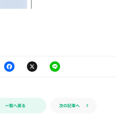
F
X
L
a
i
c
n
e
e
b
o
o
k
一覧へ戻る
次の記事へ