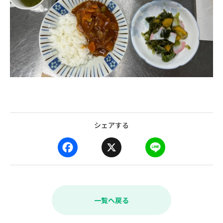
シェアする
F
X
L
a
i
c
n
e
e
b
一覧へ戻る
o
o
k