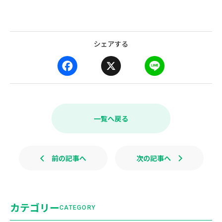
シェアする
F
X
L
a
i
c
n
e
e
b
一覧へ戻る
o
o
k
前の記事へ
次の記事へ
カテゴリー
CATEGORY