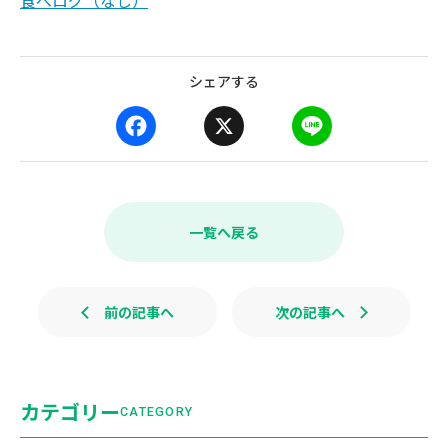
食べログ（なし）
シェアする
F
X
L
a
i
c
n
e
e
b
一覧へ戻る
o
o
k
前の記事へ
次の記事へ
カテゴリー
CATEGORY