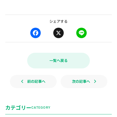
シェアする
F
X
L
a
i
c
n
e
e
b
一覧へ戻る
o
o
k
前の記事へ
次の記事へ
カテゴリー
CATEGORY