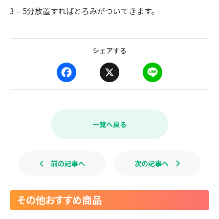
3 – 5分放置すればとろみがついてきます。
シェアする
F
X
L
a
i
c
n
e
e
b
一覧へ戻る
o
o
k
前の記事へ
次の記事へ
その他おすすめ商品