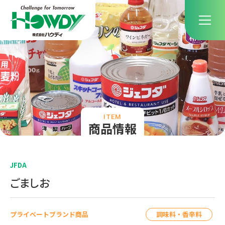
ITEM
商品情報
JFDA
ごましお
調味料・香辛料
プライベートブランド商品