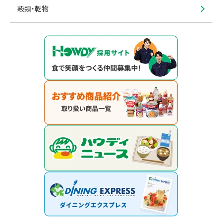
穀類・乾物