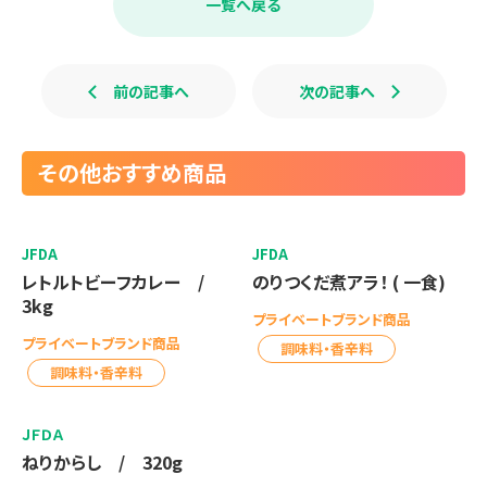
一覧へ戻る
o
o
k
前の記事へ
次の記事へ
その他おすすめ商品
JFDA
JFDA
レトルトビーフカレー /
のりつくだ煮アラ！ ( 一食)
3kg
プライベートブランド商品
プライベートブランド商品
調味料・香辛料
調味料・香辛料
ＪＦＤＡ
ねりからし / 320g