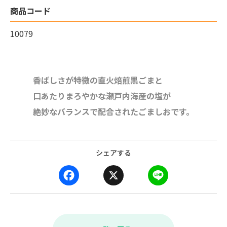
商品コード
10079
香ばしさが特徴の直火焙煎黒ごまと
口あたりまろやかな瀬戸内海産の塩が
絶妙なバランスで配合されたごましおです。
シェアする
F
X
L
a
i
c
n
e
e
b