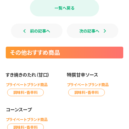
b
一覧へ戻る
o
o
k
前の記事へ
次の記事へ
その他おすすめ商品
すき焼きのたれ（甘口）
特撰甘辛ソース
プライベートブランド商品
プライベートブランド商品
調味料・香辛料
調味料・香辛料
コーンスープ
プライベートブランド商品
調味料・香辛料