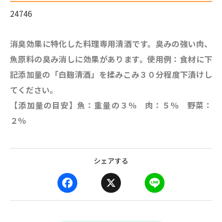
24746
消臭効果に特化した料理専用清酒です。臭みの強い肉、
魚原料の臭み消しに効果があります。使用例：食材に下
記添加量の「白麹清酒」を揉みこみ３０分程度下漬けし
てください。
【添加量の目安】魚：重量の３％ 肉：５％ 野菜：
２％
シェアする
F
X
L
a
i
c
n
e
e