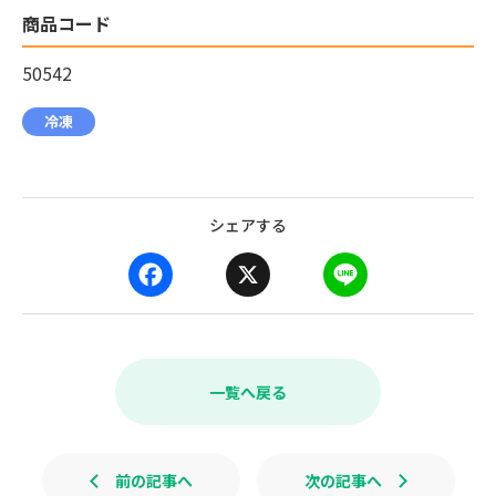
商品コード
50542
冷凍
シェアする
F
X
L
a
i
c
n
e
e
b
一覧へ戻る
o
o
k
前の記事へ
次の記事へ