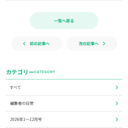
a
i
c
n
e
e
b
一覧へ戻る
o
o
k
前の記事へ
次の記事へ
カテゴリー
CATEGORY
すべて
編集者の日常
2026年1〜12月号