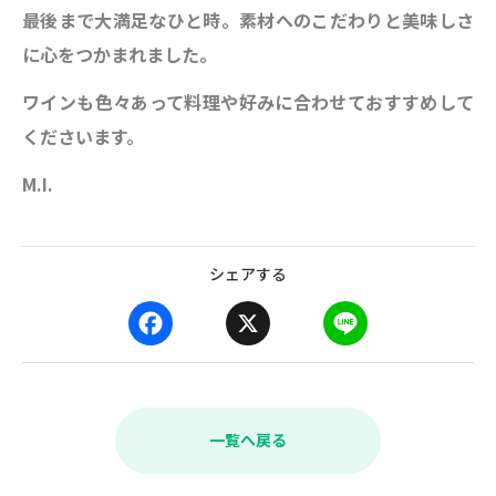
最後まで大満足なひと時。素材へのこだわりと美味しさ
に心をつかまれました。
ワインも色々あって料理や好みに合わせておすすめして
くださいます。
M.I.
シェアする
F
X
L
a
i
c
n
e
e
b
一覧へ戻る
o
o
k