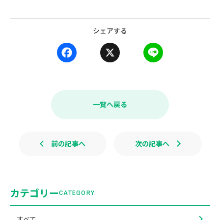
シェアする
F
X
L
a
i
c
n
e
e
b
一覧へ戻る
o
o
k
前の記事へ
次の記事へ
カテゴリー
CATEGORY
すべて