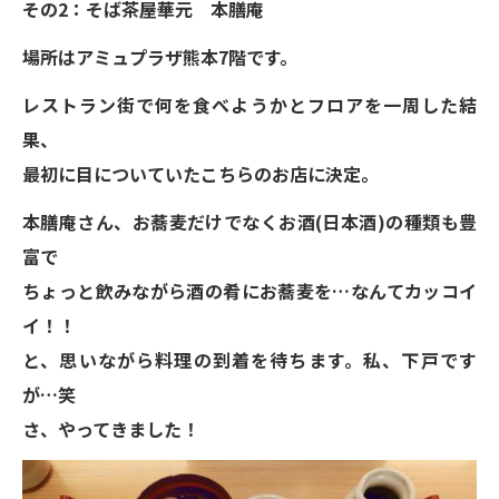
その2：そば茶屋華元 本膳庵
場所はアミュプラザ熊本7階です。
レストラン街で何を食べようかとフロアを一周した結
果、
最初に目についていたこちらのお店に決定。
本膳庵さん、お蕎麦だけでなくお酒(日本酒)の種類も豊
富で
ちょっと飲みながら酒の肴にお蕎麦を…なんてカッコイ
イ！！
と、思いながら料理の到着を待ちます。私、下戸です
が…笑
さ、やってきました！