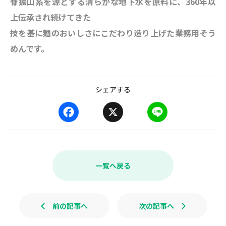
脊振山系を源とする清らかな地下水を原料に、360年以
上伝承され続けてきた
技を基に麺のおいしさにこだわり造り上げた業務用そう
めんです。
シェアする
F
X
L
a
i
c
n
e
e
b
一覧へ戻る
o
o
k
前の記事へ
次の記事へ