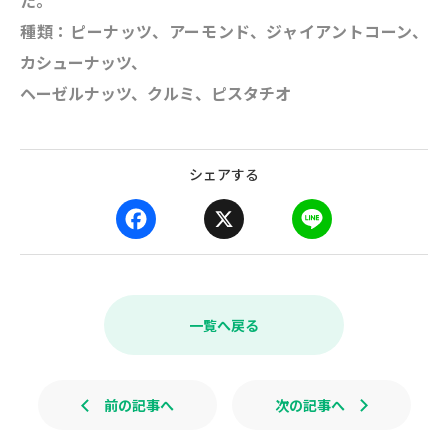
た。
種類：ピーナッツ、アーモンド、ジャイアントコーン、
カシューナッツ、
ヘーゼルナッツ、クルミ、ピスタチオ
シェアする
F
X
L
a
i
c
n
e
e
b
一覧へ戻る
o
o
k
前の記事へ
次の記事へ