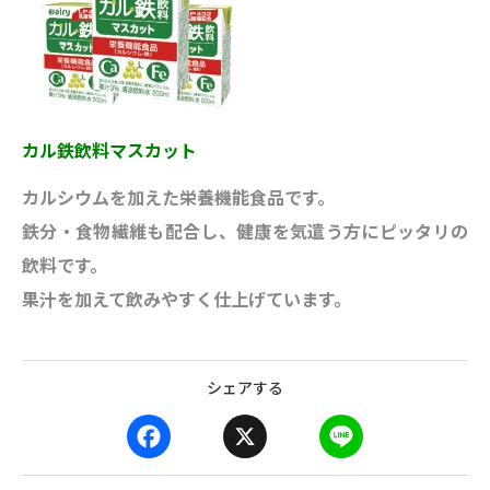
カル鉄飲料マスカット
カルシウムを加えた栄養機能食品です。
鉄分・食物繊維も配合し、健康を気遣う方にピッタリの
飲料です。
果汁を加えて飲みやすく仕上げています。
シェアする
F
X
L
a
i