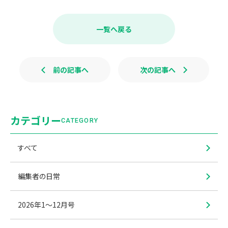
c
n
e
e
b
一覧へ戻る
o
o
k
前の記事へ
次の記事へ
カテゴリー
CATEGORY
すべて
編集者の日常
2026年1〜12月号