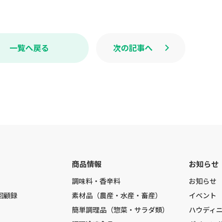
c
n
e
e
b
o
o
k
一覧へ戻る
次の記事へ
商品情報
お知らせ
調味料・香辛料
お知らせ
回顧録
素材品（農産・水産・畜産）
イベント
簡単調理品（惣菜・サラダ類）
ハウディ