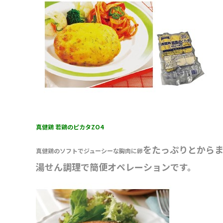
真健鶏 若鶏のピカタZO4
をたっぷりとから
真健鶏のソフトでジューシーな胸肉に卵
湯せん調理で簡便オペレーションです。