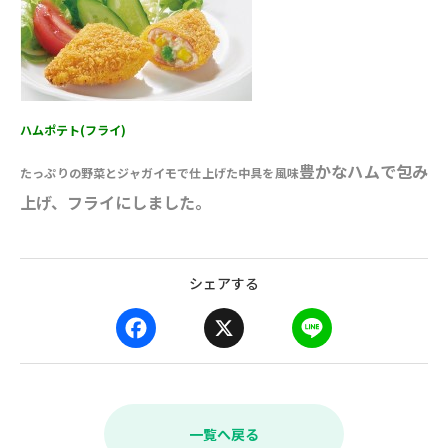
ハムポテト(フライ)
豊かなハムで包み
たっぷりの野菜とジャガイモで仕上げた中具を風味
上げ、フライにしました。
シェアする
F
X
L
a
i
c
n
e
e
b
一覧へ戻る
o