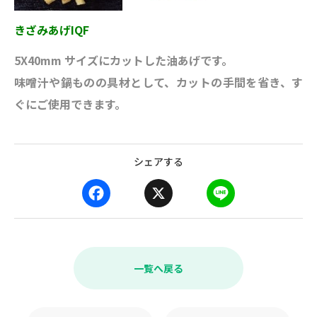
きざみあげIQF
5X40mm サイズにカットした油あげです。
味噌汁や鍋ものの具材として、カットの手間を省き、す
ぐにご使用できます。
シェアする
F
X
L
a
i
c
n
e
e
b
一覧へ戻る
o
o
k