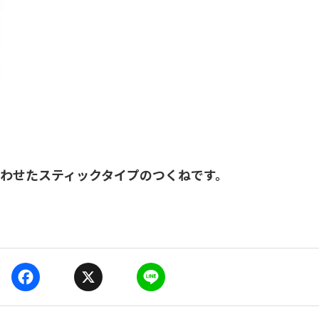
わせたスティックタイプのつくねです。
F
X
L
a
i