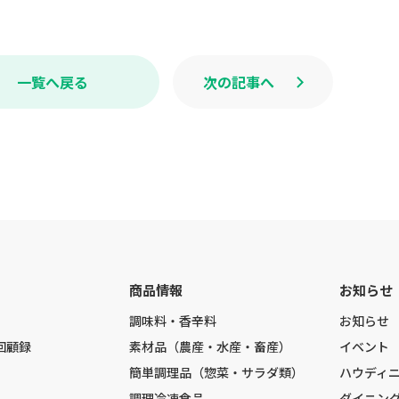
c
n
e
e
b
o
o
k
一覧へ戻る
次の記事へ
商品情報
お知らせ
調味料・香辛料
お知らせ
回顧録
素材品（農産・水産・畜産）
イベント
簡単調理品（惣菜・サラダ類）
ハウディ
調理冷凍食品
ダイニン