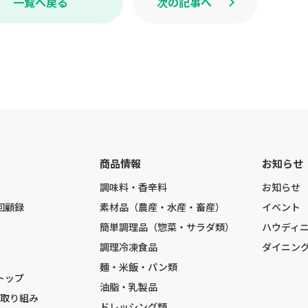
一覧へ戻る
次の記事へ
商品情報
お知らせ
調味料・香辛料
お知らせ
回顧録
素材品（農産・水産・畜産）
イベント
簡単調理品（惣菜・サラダ類）
ハウディ
調理冷凍食品
ダイニン
麺・米飯・パン類
トップ
油脂・乳製品
の取り組み
ドレッシング類