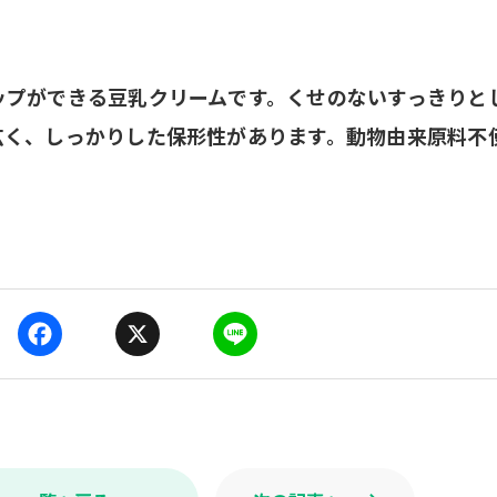
ップができる豆乳クリームです。くせのないすっきりと
広く、しっかりした保形性があります。動物由来原料不
F
X
L
a
i
c
n
e
e
b
o
o
k