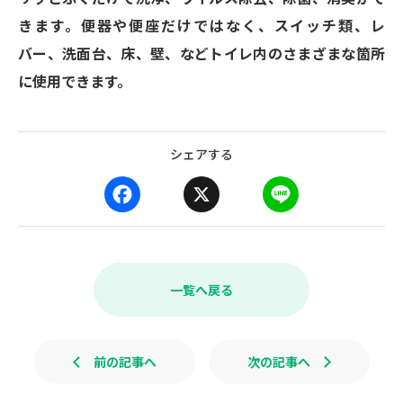
きます。便器や便座だけではなく、スイッチ類、レ
バー、洗面台、床、壁、などトイレ内のさまざまな箇所
に使用できます。
シェアする
F
X
L
a
i
c
n
e
e
b
一覧へ戻る
o
o
k
前の記事へ
次の記事へ