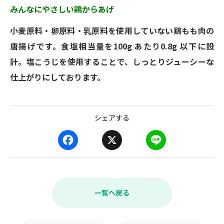
みんなにやさしい鶏からあげ
小麦原料・卵原料・乳原料を使用していない鶏もも肉の
唐揚げです。食塩相当量を100g あたり0.8g 以下に設
計。塩こうじを使用することで、しっとりジューシーな
仕上がりにしております。
シェアする
F
X
L
a
i
c
n
e
e
b
一覧へ戻る
o
o
k