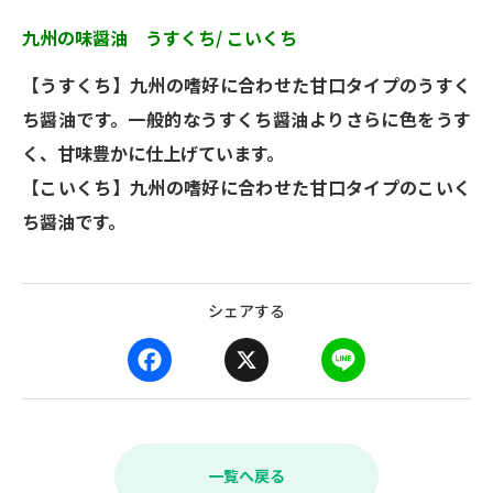
九州の味醤油 うすくち/ こいくち
【うすくち】九州の嗜好に合わせた甘口タイプのうすく
ち醤油です。一般的なうすくち醤油よりさらに色をうす
く、甘味豊かに仕上げています。
【こいくち】九州の嗜好に合わせた甘口タイプのこいく
ち醤油です。
シェアする
F
X
L
a
i
c
n
e
e
b
一覧へ戻る
o