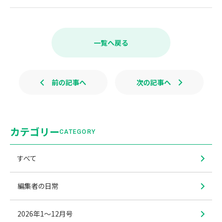
F
X
L
a
i
c
n
e
e
b
一覧へ戻る
o
o
k
前の記事へ
次の記事へ
カテゴリー
CATEGORY
すべて
編集者の日常
2026年1〜12月号