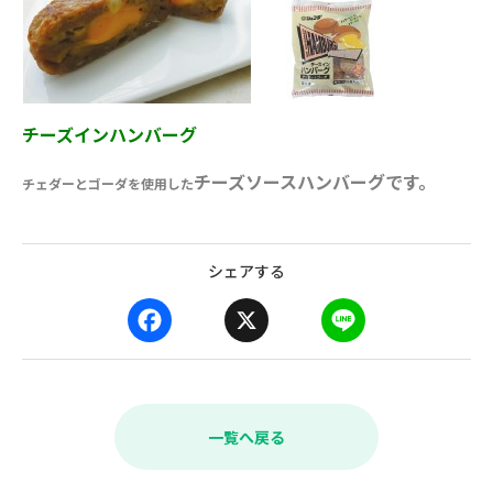
チーズインハンバーグ
チーズソースハンバーグです。
チェダーとゴーダを使用した
シェアする
F
X
L
a
i
c
n
e
e
b
一覧へ戻る
o
o
k