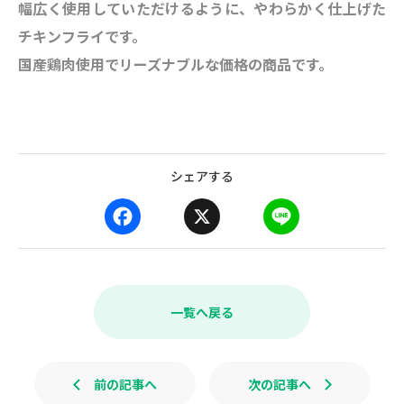
幅広く使用していただけるように、やわらかく仕上げた
チキンフライです。
国産鶏肉使用でリーズナブルな価格の商品です。
シェアする
F
X
L
a
i
c
n
e
e
b
一覧へ戻る
o
o
k
前の記事へ
次の記事へ