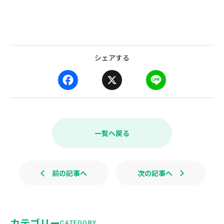
シェアする
F
X
L
a
i
c
n
e
e
b
一覧へ戻る
o
o
k
前の記事へ
次の記事へ
カテゴリー
CATEGORY