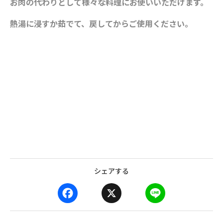
お肉の代わりとして様々な料理に
お使いいただけます。
熱湯に浸すか茹でて、戻し
てからご使用ください。
シェアする
F
X
L
a
i