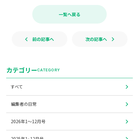
c
n
e
e
b
一覧へ戻る
o
o
k
前の記事へ
次の記事へ
カテゴリー
CATEGORY
すべて
編集者の日常
2026年1〜12月号
2025年1~12月号