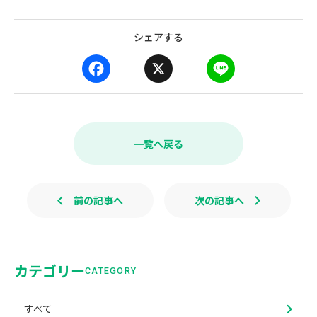
シェアする
F
X
L
a
i
c
n
e
e
b
一覧へ戻る
o
o
k
前の記事へ
次の記事へ
カテゴリー
CATEGORY
すべて