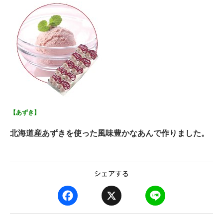
【あずき】
北海道産あずきを使った風味豊かなあんで作りました。
シェアする
F
X
L
a
i