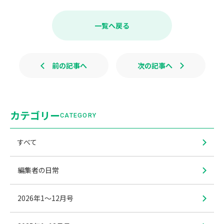
c
n
e
e
b
一覧へ戻る
o
o
k
前の記事へ
次の記事へ
カテゴリー
CATEGORY
すべて
編集者の日常
2026年1〜12月号