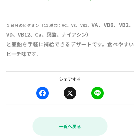
VA、VB6、VB2、
１日分のビタミン（11 種類：VC、VE、VB1、
VD、VB12、Ca、葉酸、ナイアシン）
と亜鉛を手軽に補給できるデザートです。食べやすい
ピーチ味です。
シェアする
F
X
L
a
i
c
n
e
e
b
一覧へ戻る
o
o
k