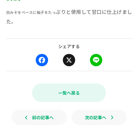
ぷりと使用して甘口に仕上げまし
白みそをベースに柚子をたっ
た。
シェアする
F
X
L
a
i
c
n
e
e
b
一覧へ戻る
o
o
k
前の記事へ
次の記事へ