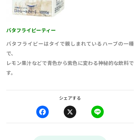
バタフライピーティー
バタフライピーはタイで親しまれているハーブの一種
で、
レモン果汁などで青色から紫色に変わる神秘的な飲料で
す。
シェアする
F
X
L
a
i
c
n
e
e