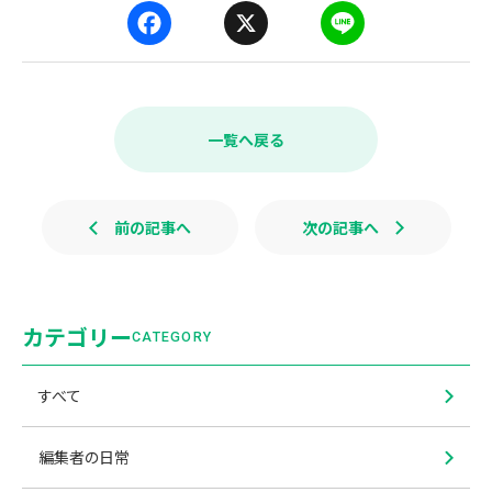
F
X
L
a
i
c
n
e
e
b
一覧へ戻る
o
o
k
前の記事へ
次の記事へ
カテゴリー
CATEGORY
すべて
編集者の日常