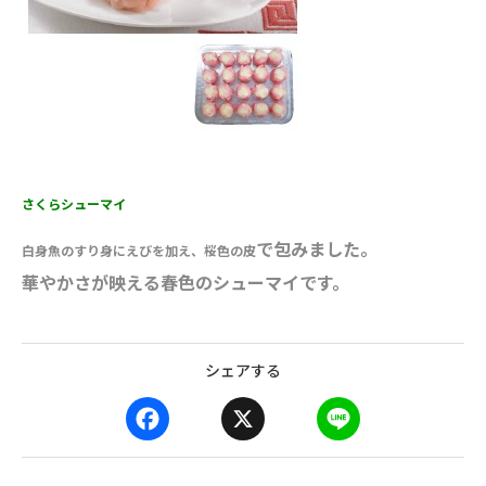
さくらシューマイ
で包みました。
白身魚のすり身にえびを加え、桜色の皮
華やかさが映える春色のシューマイです。
シェアする
F
X
L
a
i
c
n