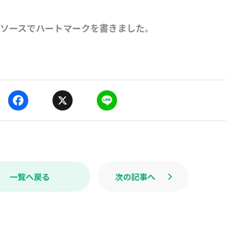
苺ソースでハートマークを書きました。
F
X
L
a
i
c
n
e
e
b
o
o
k
一覧へ戻る
次の記事へ