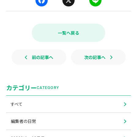
F
X
L
a
i
c
n
e
e
b
一覧へ戻る
o
o
k
前の記事へ
次の記事へ
カテゴリー
CATEGORY
すべて
編集者の日常