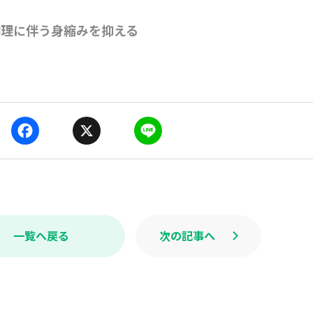
調理に伴う身縮みを抑える
F
X
L
a
i
c
n
e
e
b
o
o
k
一覧へ戻る
次の記事へ