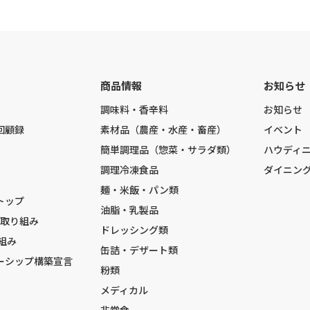
商品情報
お知らせ
調味料・香辛料
お知らせ
回顧録
素材品（農産・水産・畜産）
イベント
簡単調理品（惣菜・サラダ類）
ハウディ
調理冷凍食品
ダイニン
麺・米飯・パン類
トップ
油脂・乳製品
の取り組み
ドレッシング類
組み
缶詰・デザート類
ーシップ構築宣言
粉類
メディカル