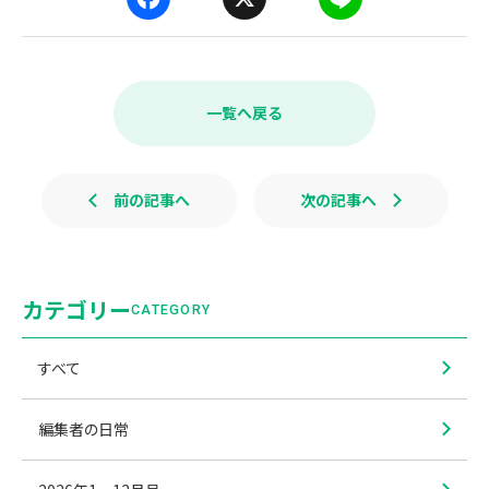
F
X
L
a
i
c
n
e
e
b
一覧へ戻る
o
o
k
前の記事へ
次の記事へ
カテゴリー
CATEGORY
すべて
編集者の日常