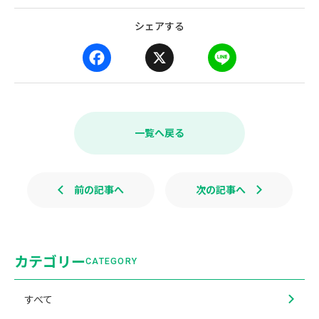
シェアする
F
X
L
a
i
c
n
e
e
b
一覧へ戻る
o
o
k
前の記事へ
次の記事へ
カテゴリー
CATEGORY
すべて