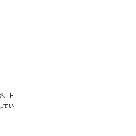
が、ト
してい