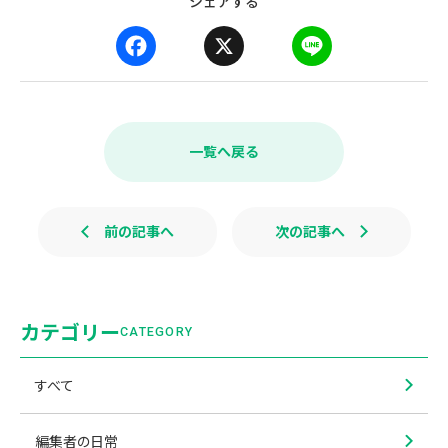
シェアする
F
X
L
a
i
c
n
e
e
b
一覧へ戻る
o
o
k
前の記事へ
次の記事へ
カテゴリー
CATEGORY
すべて
編集者の日常