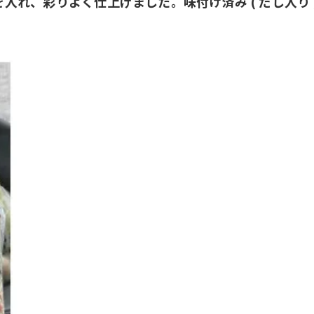
れ、彩りよく仕上げました。味付け済み ( だし入り )