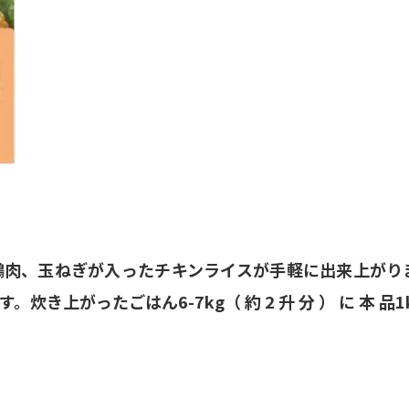
鶏肉、玉ねぎが入ったチキンライスが手軽に出来上がり
上がったごはん6-7kg（ 約 2 升 分 ） に 本 品1