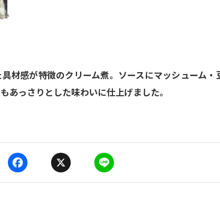
した具材感が特徴のクリーム煮。ソースにマッシューム・
つもあっさりとした味わいに仕上げました。
F
X
L
a
i
c
n
e
e
b
o