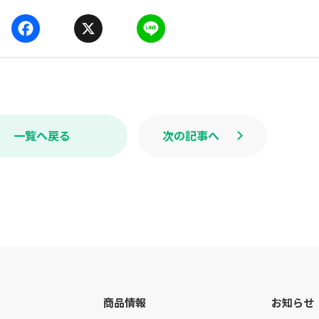
F
X
L
a
i
c
n
e
e
b
o
o
k
一覧へ戻る
次の記事へ
商品情報
お知らせ