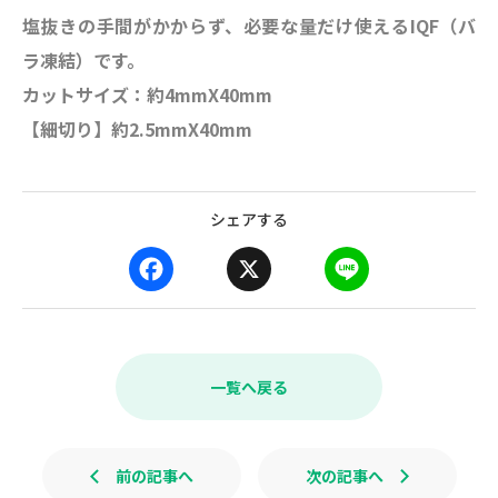
塩抜きの手間がかからず、必要な量だけ使えるIQF（バ
ラ凍結）です。
カットサイズ：約4mmX40mm
【細切り】約2.5mmX40mm
シェアする
F
X
L
a
i
c
n
e
e
b
一覧へ戻る
o
o
k
前の記事へ
次の記事へ