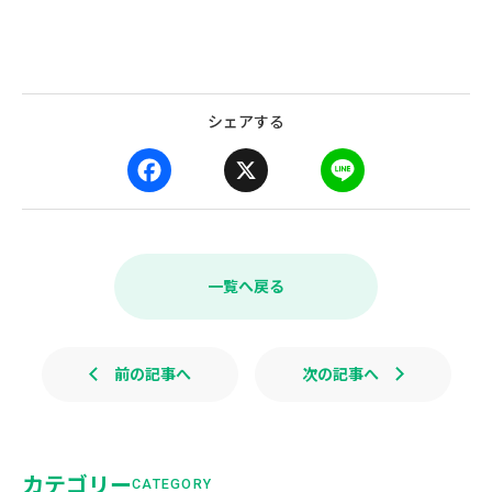
シェアする
F
X
L
a
i
c
n
e
e
b
一覧へ戻る
o
o
k
前の記事へ
次の記事へ
カテゴリー
CATEGORY