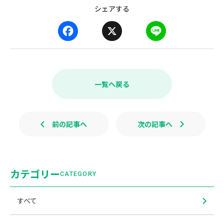
シェアする
F
X
L
a
i
c
n
e
e
b
一覧へ戻る
o
o
k
前の記事へ
次の記事へ
カテゴリー
CATEGORY
すべて