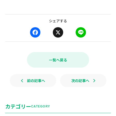
シェアする
F
X
L
a
i
c
n
e
e
b
一覧へ戻る
o
o
k
前の記事へ
次の記事へ
カテゴリー
CATEGORY