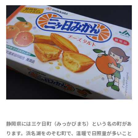
静岡県には三ケ日町（みっかびまち）という名の町があ
ります。浜名湖をのぞむ町で、温暖で日照量が多いこと