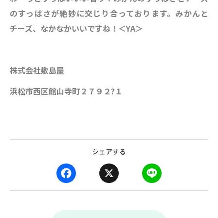
のすっぱさが絶妙に交じり合っております。みかんと
チーズ、なかなかいいですね！＜YA＞
株式会社敷島屋
浜松市西区館山寺町２７９２?１
シェアする
F
X
L
a
i
c
n
e
e