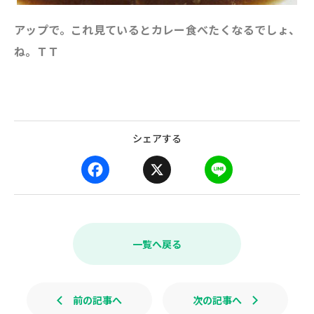
アップで。これ見ているとカレー食べたくなるでしょ、
ね。ＴＴ
シェアする
F
X
L
a
i
c
n
e
e
b
一覧へ戻る
o
o
k
前の記事へ
次の記事へ