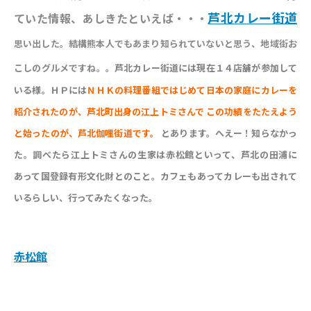
芦北カレー街道
ていた情報、あしきたといえば・・・
思い出した。結構熊本人でもあまり知られていないと思う、地域街お
こしのグルメですね。
。芦北カレー街道には現在１４店舗が参加して
いる様。ＨＰには
ＮＨＫの料理番組ではじめて日本の家庭にカレーを
紹介されたのが、芦北町出身の江上トミさんで
この功績をたたえよう
と始ったのが、芦北伽哩街道です。
とあります。へえー！知らなかっ
た。調べたら江上トミさんの生家は赤松館といって、芦北の田浦に
あって国登録有形文化財とのこと。カフェもあってカレーも出されて
いるらしい、行ってみたくなった。
赤松館